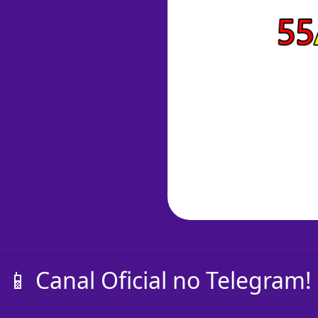
📱 Canal Oficial no Telegram!