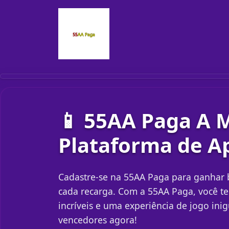
📱 55AA Paga A 
Plataforma de A
Cadastre-se na 55AA Paga para ganhar 
cada recarga. Com a 55AA Paga, você t
incríveis e uma experiência de jogo inig
vencedores agora!