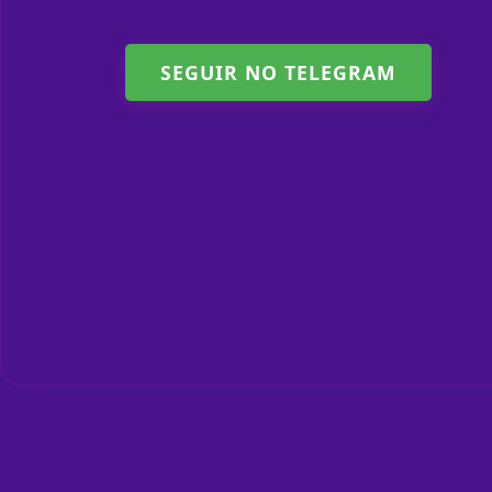
SEGUIR NO TELEGRAM