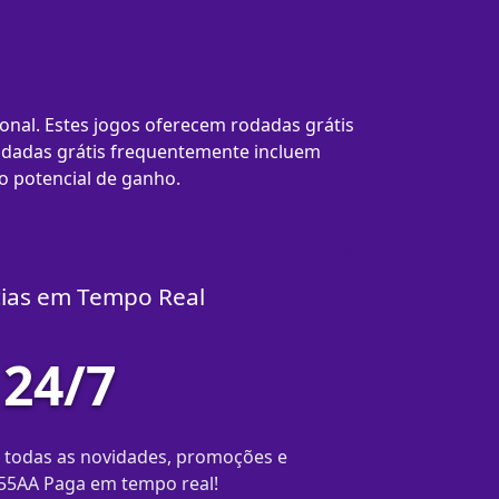
onal. Estes jogos oferecem rodadas grátis
odadas grátis frequentemente incluem
o potencial de ganho.
cias em Tempo Real
24/7
e todas as novidades, promoções e
55AA Paga em tempo real!