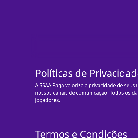
Políticas de Privacida
A 55AA Paga valoriza a privacidade de seus
nossos canais de comunicação. Todos os dad
jogadores.
Termos e Condições