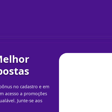
Melhor
postas
bônus no cadastro e em
em acesso a promoções
ualável. Junte-se aos