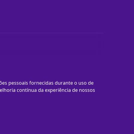
ões pessoais fornecidas durante o uso de
elhoria contínua da experiência de nossos