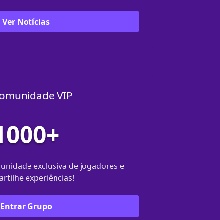
Ver Notícias
Comunidade VIP
1000+
unidade exclusiva de jogadores e
rtilhe experiências!
Entrar Grupo