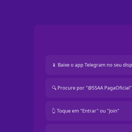
📱 Baixe o app Telegram no seu disp
🔍 Procure por "@55AA PagaOficial"
👆 Toque em "Entrar" ou "Join"