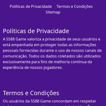
Políticas de Privacidade
Termos e Condições
Sitemap
Políticas de Privacidade
A 5588 Game valoriza a privacidade de seus usuários e
está empenhada em proteger todas as informações
pessoais fornecidas durante o uso de nossos canais de
comunicação. Todos os dados coletados são utilizados
exclusivamente para fins de melhoria contínua da
experiência de nossos jogadores.
Termos e Condições
Os usuários da 5588 Game concordam em respeitar