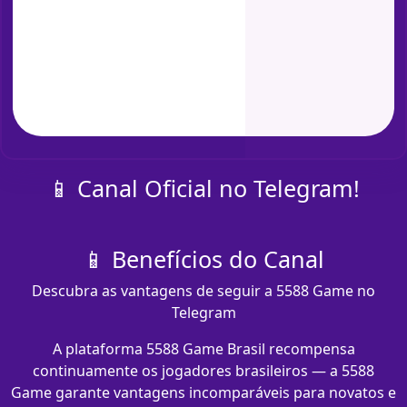
📱 Canal Oficial no Telegram!
📱 Benefícios do Canal
Descubra as vantagens de seguir a 5588 Game no
Telegram
A plataforma 5588 Game Brasil recompensa
continuamente os jogadores brasileiros — a 5588
Game garante vantagens incomparáveis para novatos e