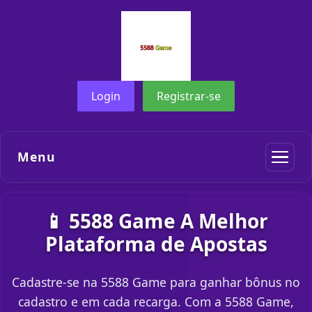
Login
Registrar-se
Menu
📱 5588 Game A Melhor
Plataforma de Apostas
Cadastre-se na 5588 Game para ganhar bônus no
cadastro e em cada recarga. Com a 5588 Game,