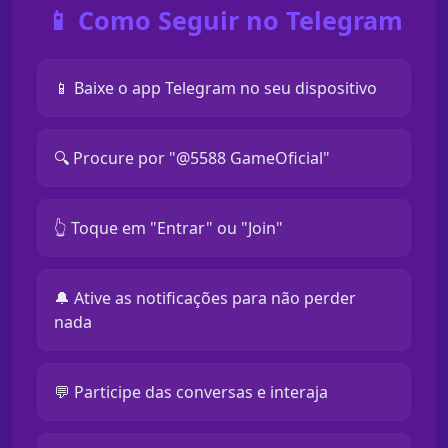
📱 Como Seguir no Telegram
📱 Baixe o app Telegram no seu dispositivo
🔍 Procure por "@5588 GameOficial"
👆 Toque em "Entrar" ou "Join"
🔔 Ative as notificações para não perder
nada
💬 Participe das conversas e interaja