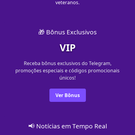
veteranos.
🎁 Bônus Exclusivos
VIP
Receba bônus exclusivos do Telegram,
promoções especiais e códigos promocionais
únicos!
Ver Bônus
📢 Notícias em Tempo Real