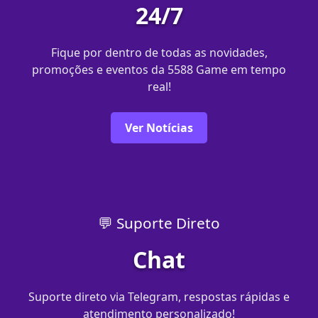
24/7
Fique por dentro de todas as novidades,
promoções e eventos da 5588 Game em tempo
real!
Ver Notícias
💬 Suporte Direto
Chat
Suporte direto via Telegram, respostas rápidas e
atendimento personalizado!