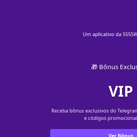
Um aplicativo da 5555W
🎁 Bônus Exclu
VIP
Receba bônus exclusivos do Telegra
e códigos promocionai
Ver Bônus