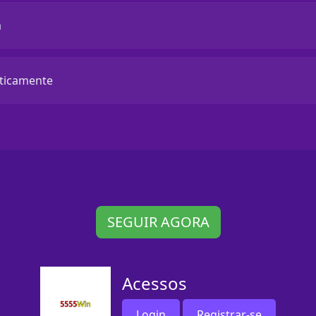
a
aticamente
SEGUIR AGORA
Acessos
Login
Registrar-se