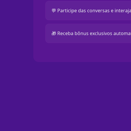
💬 Participe das conversas e interaj
🎁 Receba bônus exclusivos autom