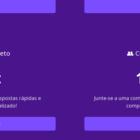
reto
👥 
t
espostas rápidas e
Junte-se a uma com
lizado!
compa
e