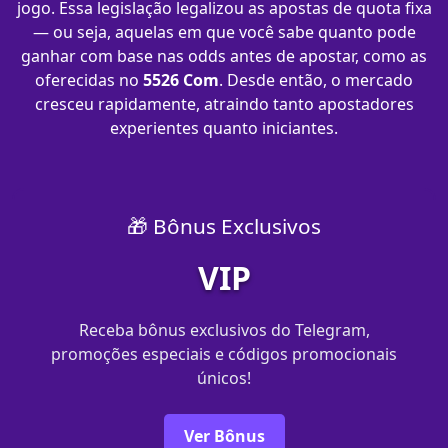
jogo. Essa legislação legalizou as apostas de quota fixa
— ou seja, aquelas em que você sabe quanto pode
ganhar com base nas odds antes de apostar, como as
oferecidas no
5526 Com
. Desde então, o mercado
cresceu rapidamente, atraindo tanto apostadores
experientes quanto iniciantes.
🎁 Bônus Exclusivos
VIP
Receba bônus exclusivos do Telegram,
promoções especiais e códigos promocionais
únicos!
Ver Bônus