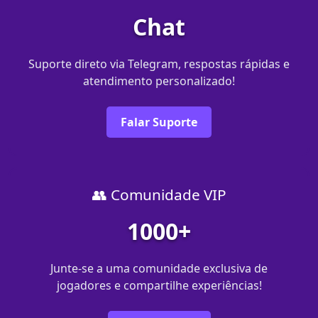
Chat
Suporte direto via Telegram, respostas rápidas e
atendimento personalizado!
Falar Suporte
👥 Comunidade VIP
1000+
Junte-se a uma comunidade exclusiva de
jogadores e compartilhe experiências!