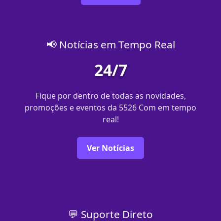
📢 Notícias em Tempo Real
24/7
Fique por dentro de todas as novidades,
promoções e eventos da 5526 Com em tempo
real!
Ver Notícias
💬 Suporte Direto