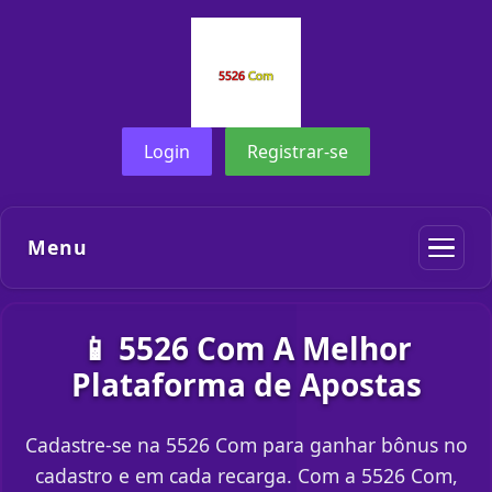
Login
Registrar-se
Menu
📱 5526 Com A Melhor
Plataforma de Apostas
Cadastre-se na 5526 Com para ganhar bônus no
cadastro e em cada recarga. Com a 5526 Com,