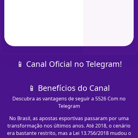
📱 Canal Oficial no Telegram!
📱 Benefícios do Canal
Descubra as vantagens de seguir a 5526 Com no
Telegram
No Brasil, as apostas esportivas passaram por uma
transformação nos últimos anos. Até 2018, o cenário
era bastante restrito, mas a Lei 13.756/2018 mudou o