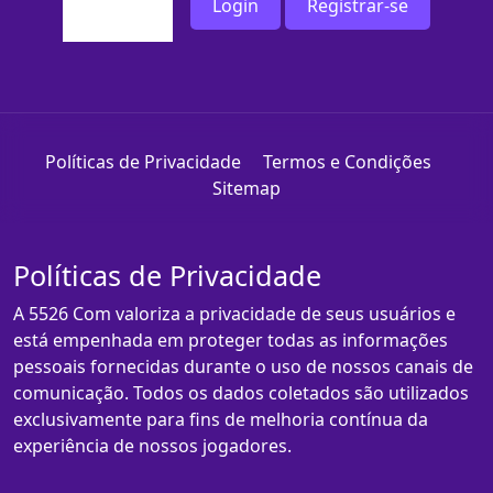
Login
Registrar-se
Políticas de Privacidade
Termos e Condições
Sitemap
Políticas de Privacidade
A 5526 Com valoriza a privacidade de seus usuários e
está empenhada em proteger todas as informações
pessoais fornecidas durante o uso de nossos canais de
comunicação. Todos os dados coletados são utilizados
exclusivamente para fins de melhoria contínua da
experiência de nossos jogadores.