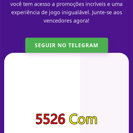
você tem acesso a promoções incríveis e uma
experiência de jogo inigualável. Junte-se aos
vencedores agora!
SEGUIR NO TELEGRAM