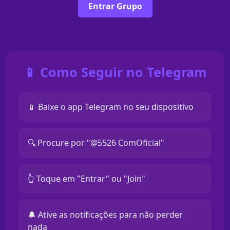
Entrar Grupo
📱 Como Seguir no Telegram
📱 Baixe o app Telegram no seu dispositivo
🔍 Procure por "@5526 ComOficial"
👆 Toque em "Entrar" ou "Join"
🔔 Ative as notificações para não perder
nada