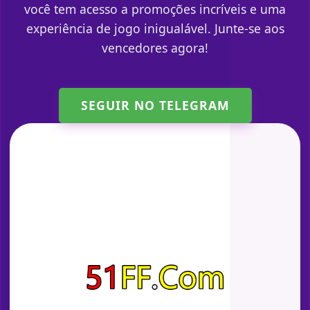
você tem acesso a promoções incríveis e uma
experiência de jogo inigualável. Junte-se aos
vencedores agora!
SEGUIR NO TELEGRAM