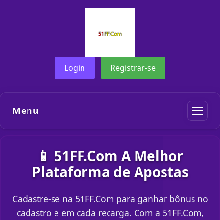
Login
Registrar-se
Menu
📱 51FF.Com A Melhor
Plataforma de Apostas
Cadastre-se na 51FF.Com para ganhar bônus no
cadastro e em cada recarga. Com a 51FF.Com,