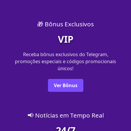
🎁 Bônus Exclusivos
VIP
Receba bônus exclusivos do Telegram,
promoções especiais e códigos promocionais
únicos!
Ver Bônus
📢 Notícias em Tempo Real
24/7