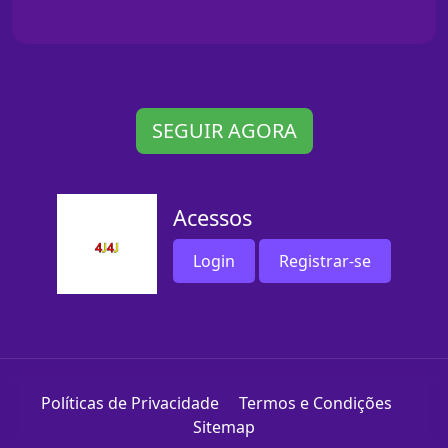
SEGUIR AGORA
Acessos
Login
Registrar-se
Políticas de Privacidade
Termos e Condições
Sitemap