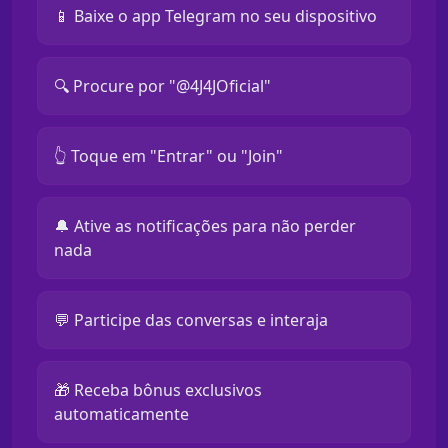
📱 Baixe o app Telegram no seu dispositivo
🔍 Procure por "@4J4JOficial"
👆 Toque em "Entrar" ou "Join"
🔔 Ative as notificações para não perder
nada
💬 Participe das conversas e interaja
🎁 Receba bônus exclusivos
automaticamente