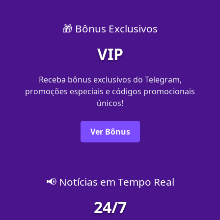
🎁 Bônus Exclusivos
VIP
Receba bônus exclusivos do Telegram,
promoções especiais e códigos promocionais
únicos!
Ver Bônus
📢 Notícias em Tempo Real
24/7