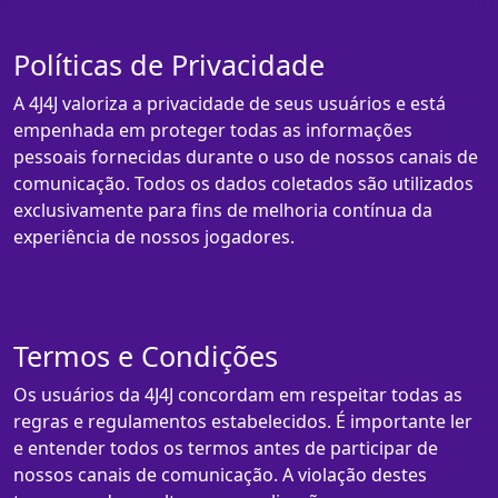
Políticas de Privacidade
A 4J4J valoriza a privacidade de seus usuários e está
empenhada em proteger todas as informações
pessoais fornecidas durante o uso de nossos canais de
comunicação. Todos os dados coletados são utilizados
exclusivamente para fins de melhoria contínua da
experiência de nossos jogadores.
Termos e Condições
Os usuários da 4J4J concordam em respeitar todas as
regras e regulamentos estabelecidos. É importante ler
e entender todos os termos antes de participar de
nossos canais de comunicação. A violação destes