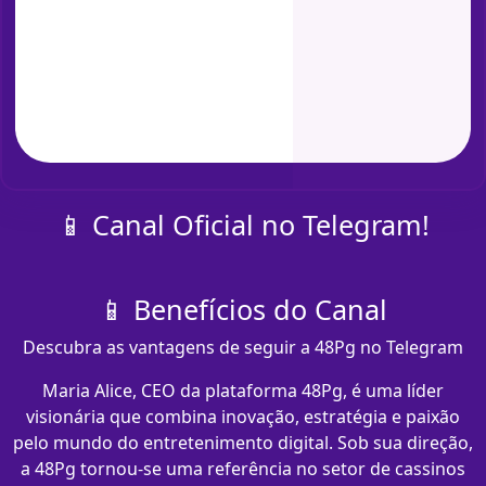
📱 Canal Oficial no Telegram!
📱 Benefícios do Canal
Descubra as vantagens de seguir a 48Pg no Telegram
Maria Alice, CEO da plataforma 48Pg, é uma líder
visionária que combina inovação, estratégia e paixão
pelo mundo do entretenimento digital. Sob sua direção,
a 48Pg tornou-se uma referência no setor de cassinos