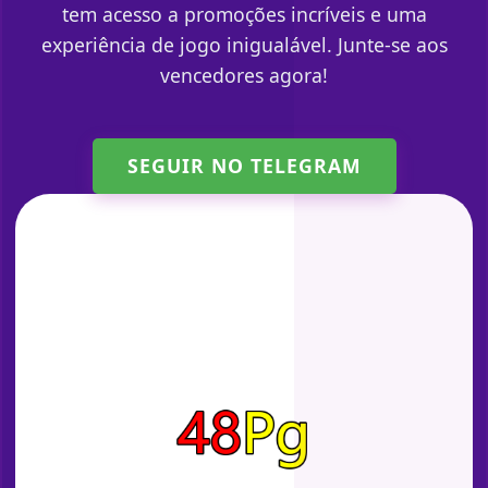
tem acesso a promoções incríveis e uma
experiência de jogo inigualável. Junte-se aos
vencedores agora!
SEGUIR NO TELEGRAM