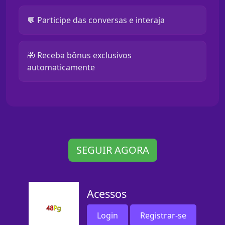
💬 Participe das conversas e interaja
🎁 Receba bônus exclusivos
automaticamente
SEGUIR AGORA
Acessos
Login
Registrar-se