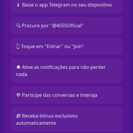
📱 Baixe o app Telegram no seu dispositivo
🔍 Procure por "@4555Oficial"
👆 Toque em "Entrar" ou "Join"
🔔 Ative as notificações para não perder
nada
💬 Participe das conversas e interaja
🎁 Receba bônus exclusivos
automaticamente