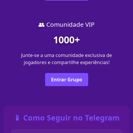
👥 Comunidade VIP
1000+
Junte-se a uma comunidade exclusiva de
jogadores e compartilhe experiências!
Entrar Grupo
📱 Como Seguir no Telegram