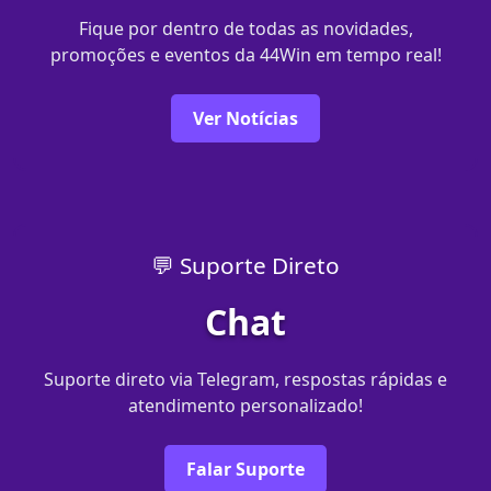
Fique por dentro de todas as novidades,
promoções e eventos da 44Win em tempo real!
Ver Notícias
💬 Suporte Direto
Chat
Suporte direto via Telegram, respostas rápidas e
atendimento personalizado!
Falar Suporte