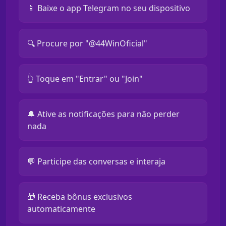
📱 Baixe o app Telegram no seu dispositivo
🔍 Procure por "@44WinOficial"
👆 Toque em "Entrar" ou "Join"
🔔 Ative as notificações para não perder
nada
💬 Participe das conversas e interaja
🎁 Receba bônus exclusivos
automaticamente