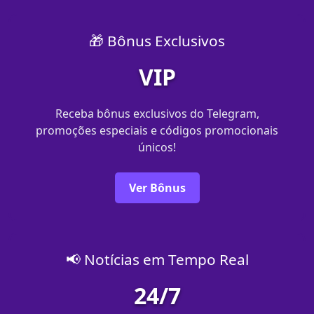
🎁 Bônus Exclusivos
VIP
Receba bônus exclusivos do Telegram,
promoções especiais e códigos promocionais
únicos!
Ver Bônus
📢 Notícias em Tempo Real
24/7