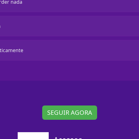
erder nada
a
aticamente
SEGUIR AGORA