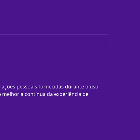
mações pessoais fornecidas durante o uso
e melhoria contínua da experiência de