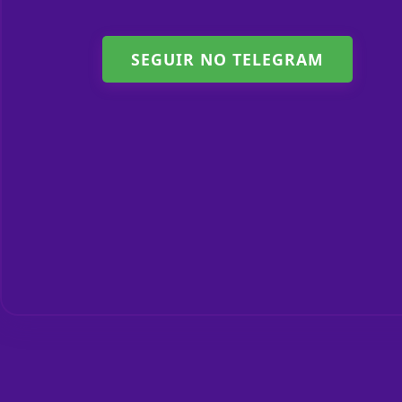
SEGUIR NO TELEGRAM