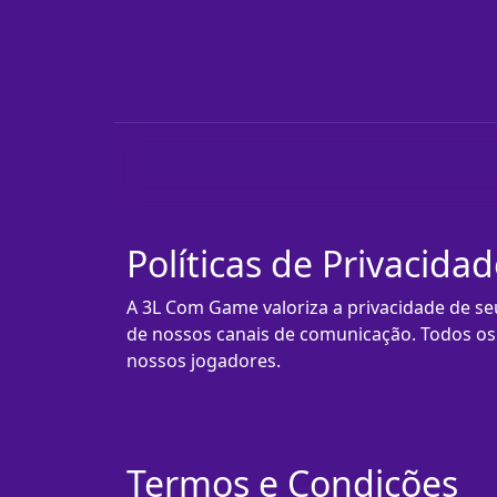
Políticas de Privacida
A 3L Com Game valoriza a privacidade de s
de nossos canais de comunicação. Todos os 
nossos jogadores.
Termos e Condições