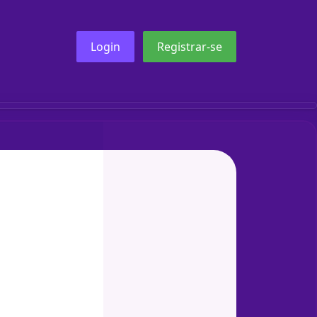
Login
Registrar-se