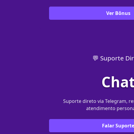
Ver Bônus
💬 Suporte Di
Cha
Suporte direto via Telegram, r
atendimento persona
Falar Suport