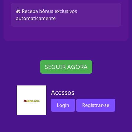
🎁 Receba bônus exclusivos
automaticamente
SEGUIR AGORA
Acessos
Login
Registrar-se