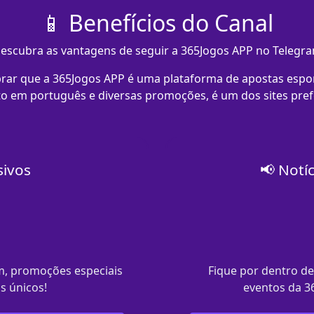
📱 Benefícios do Canal
escubra as vantagens de seguir a 365Jogos APP no Telegr
rar que a 365Jogos APP é uma plataforma de apostas esporti
 em português e diversas promoções, é um dos sites prefe
sivos
📢 Notí
m, promoções especiais
Fique por dentro d
s únicos!
eventos da 3