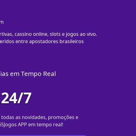
am
vas, cassino online, slots e jogos ao vivo.
ridos entre apostadores brasileiros
cias em Tempo Real
24/7
e todas as novidades, promoções e
65Jogos APP em tempo real!