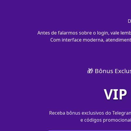
D
Antes de falarmos sobre o login, vale lemb
Com interface moderna, atendimento
🎁 Bônus Exclu
VIP
Receba bônus exclusivos do Telegra
e códigos promocionai