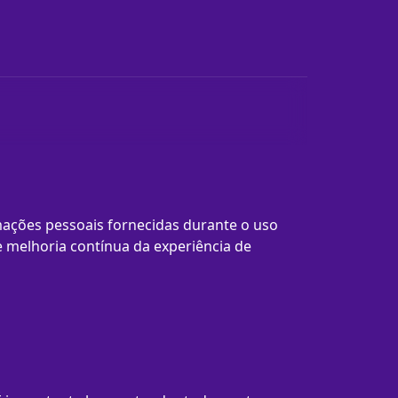
mações pessoais fornecidas durante o uso
e melhoria contínua da experiência de