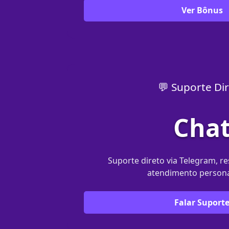
Ver Bônus
💬 Suporte Di
Cha
Suporte direto via Telegram, r
atendimento persona
Falar Suport