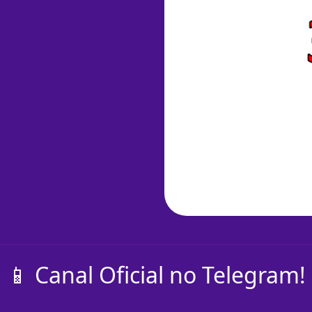
📱 Canal Oficial no Telegram!