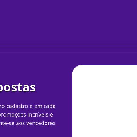
postas
no cadastro e em cada
promoções incríveis e
unte-se aos vencedores