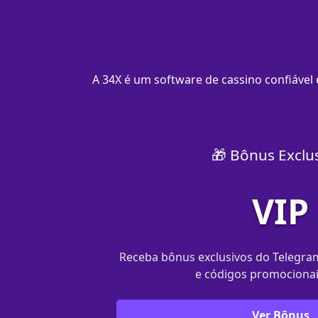
A 34X é um software de cassino confiável 
🎁 Bônus Exclu
VIP
Receba bônus exclusivos do Telegra
e códigos promocionai
Ver Bônus