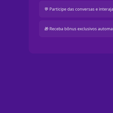
💬 Participe das conversas e interaj
🎁 Receba bônus exclusivos autom