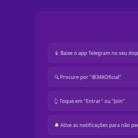
📱 Baixe o app Telegram no seu disp
🔍 Procure por "@34XOficial"
👆 Toque em "Entrar" ou "Join"
🔔 Ative as notificações para não p