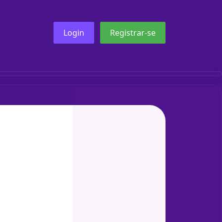
Login
Registrar-se