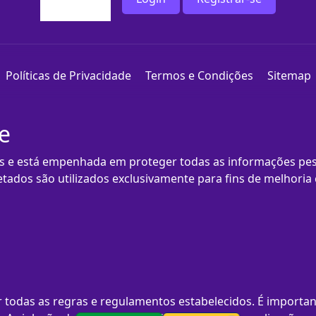
Políticas de Privacidade
Termos e Condições
Sitemap
de
ios e está empenhada em proteger todas as informações pe
tados são utilizados exclusivamente para fins de melhoria
todas as regras e regulamentos estabelecidos. É importan