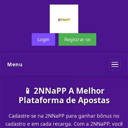
Login
Registrar-se
Menu
📱 2NNaPP A Melhor
Plataforma de Apostas
Cadastre-se na 2NNaPP para ganhar bônus no
cadastro e em cada recarga. Com a 2NNaPP, você