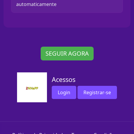
automaticamente
SEGUIR AGORA
Acessos
Login
Registrar-se