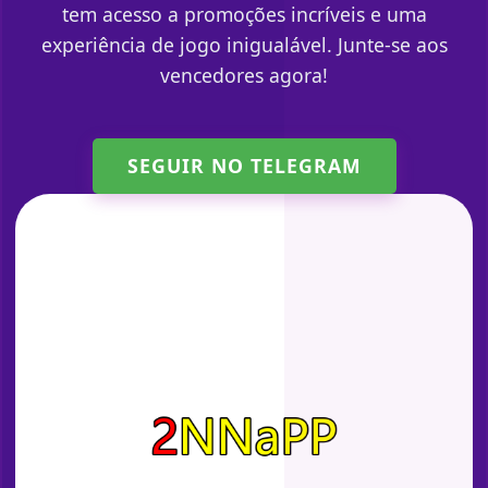
tem acesso a promoções incríveis e uma
experiência de jogo inigualável. Junte-se aos
vencedores agora!
SEGUIR NO TELEGRAM