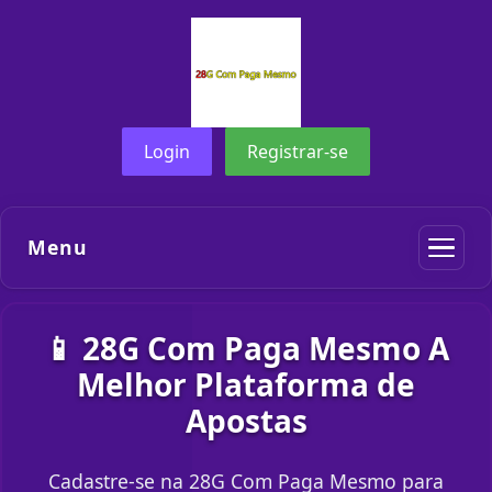
Login
Registrar-se
Menu
📱 28G Com Paga Mesmo A
Melhor Plataforma de
Apostas
Cadastre-se na 28G Com Paga Mesmo para