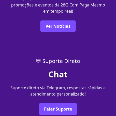
promoções e eventos da 28G Com Paga Mesmo
em tempo real!
Ver Notícias
💬 Suporte Direto
Chat
Suporte direto via Telegram, respostas rápidas e
atendimento personalizado!
Falar Suporte