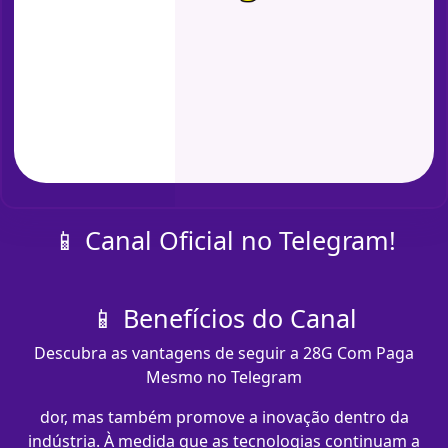
📱 Canal Oficial no Telegram!
📱 Benefícios do Canal
Descubra as vantagens de seguir a 28G Com Paga
Mesmo no Telegram
dor, mas também promove a inovação dentro da
indústria. À medida que as tecnologias continuam a