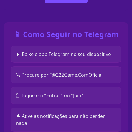
📱 Como Seguir no Telegram
📱 Baixe o app Telegram no seu dispositivo
🔍 Procure por "@222Game.ComOficial"
👆 Toque em "Entrar" ou "Join"
🔔 Ative as notificações para não perder
nada