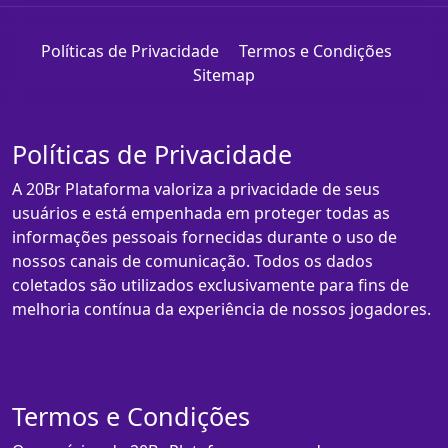
Políticas de Privacidade
Termos e Condições
Sitemap
Políticas de Privacidade
A 20Br Plataforma valoriza a privacidade de seus
usuários e está empenhada em proteger todas as
informações pessoais fornecidas durante o uso de
nossos canais de comunicação. Todos os dados
coletados são utilizados exclusivamente para fins de
melhoria contínua da experiência de nossos jogadores.
Termos e Condições