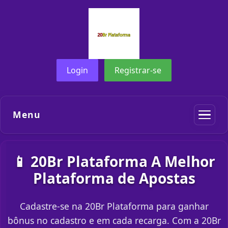
Login
Registrar-se
Menu
📱 20Br Plataforma A Melhor
Plataforma de Apostas
Cadastre-se na 20Br Plataforma para ganhar
bônus no cadastro e em cada recarga. Com a 20Br