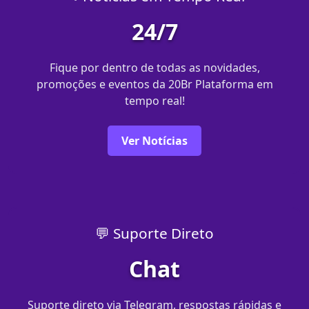
24/7
Fique por dentro de todas as novidades,
promoções e eventos da 20Br Plataforma em
tempo real!
Ver Notícias
💬 Suporte Direto
Chat
Suporte direto via Telegram, respostas rápidas e