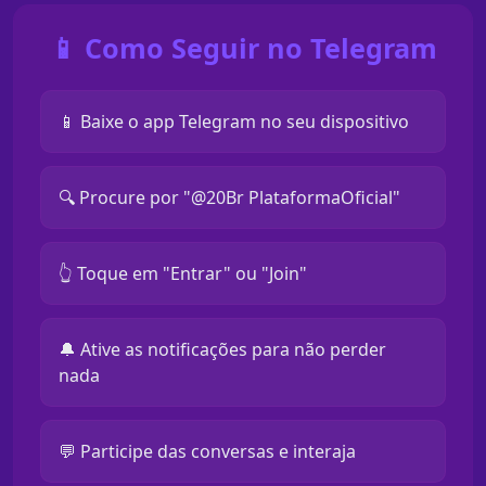
📱 Como Seguir no Telegram
📱 Baixe o app Telegram no seu dispositivo
🔍 Procure por "@20Br PlataformaOficial"
👆 Toque em "Entrar" ou "Join"
🔔 Ative as notificações para não perder
nada
💬 Participe das conversas e interaja