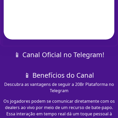
📱 Canal Oficial no Telegram!
📱 Benefícios do Canal
Descubra as vantagens de seguir a 20Br Plataforma no
Telegram
Os jogadores podem se comunicar diretamente com os
dealers ao vivo por meio de um recurso de bate-papo.
Essa interação em tempo real dá um toque pessoal à