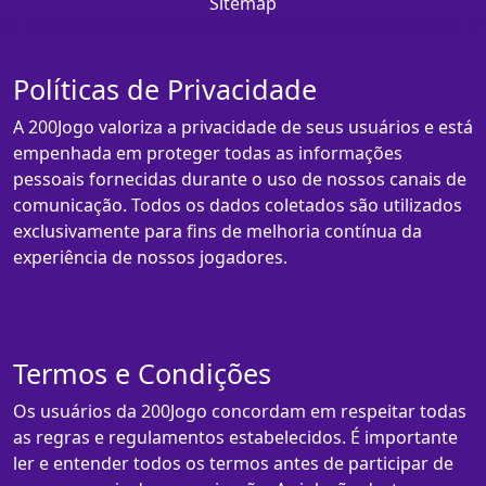
Sitemap
Políticas de Privacidade
A 200Jogo valoriza a privacidade de seus usuários e está
empenhada em proteger todas as informações
pessoais fornecidas durante o uso de nossos canais de
comunicação. Todos os dados coletados são utilizados
exclusivamente para fins de melhoria contínua da
experiência de nossos jogadores.
Termos e Condições
Os usuários da 200Jogo concordam em respeitar todas
as regras e regulamentos estabelecidos. É importante
ler e entender todos os termos antes de participar de