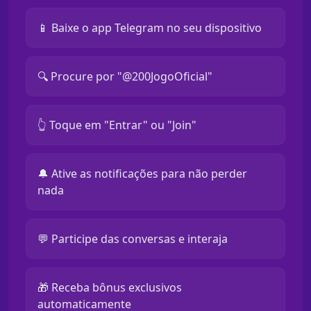
📱 Baixe o app Telegram no seu dispositivo
🔍 Procure por "@200JogoOficial"
👆 Toque em "Entrar" ou "Join"
🔔 Ative as notificações para não perder
nada
💬 Participe das conversas e interaja
🎁 Receba bônus exclusivos
automaticamente