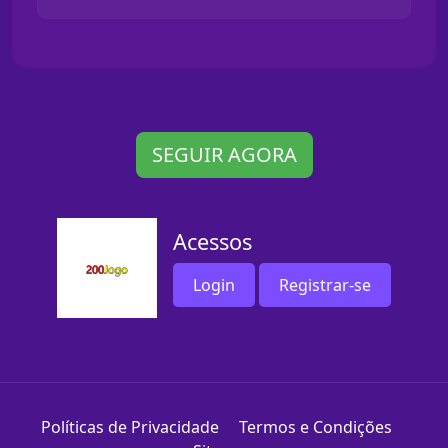
SEGUIR AGORA
Acessos
Login
Registrar-se
Políticas de Privacidade
Termos e Condições