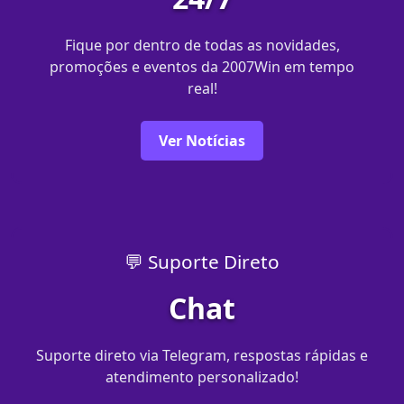
Fique por dentro de todas as novidades,
promoções e eventos da 2007Win em tempo
real!
Ver Notícias
💬 Suporte Direto
Chat
Suporte direto via Telegram, respostas rápidas e
atendimento personalizado!