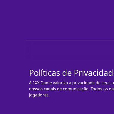
Políticas de Privacida
A 1XX Game valoriza a privacidade de seus
nossos canais de comunicação. Todos os dad
jogadores.