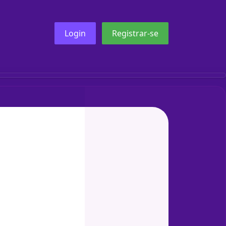
Login
Registrar-se