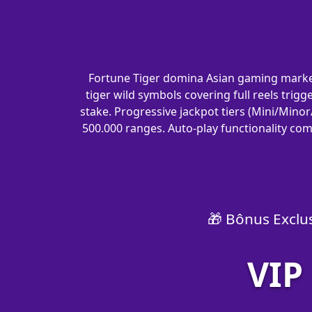
Fortune Tiger domina Asian gaming market
tiger wild symbols covering full reels tri
stake. Progressive jackpot tiers (Mini/Mino
500.000 ranges. Auto-play functionality com 
🎁 Bônus Exclu
VIP