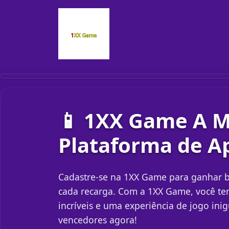
📱 1XX Game A M
Plataforma de A
Cadastre-se na 1XX Game para ganhar 
cada recarga. Com a 1XX Game, você t
incríveis e uma experiência de jogo inig
vencedores agora!