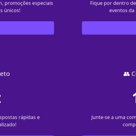
m, promoções especiais
Fique por dentro d
s únicos!
eventos da
reto
👥 
t
espostas rápidas e
Junte-se a uma com
lizado!
compa