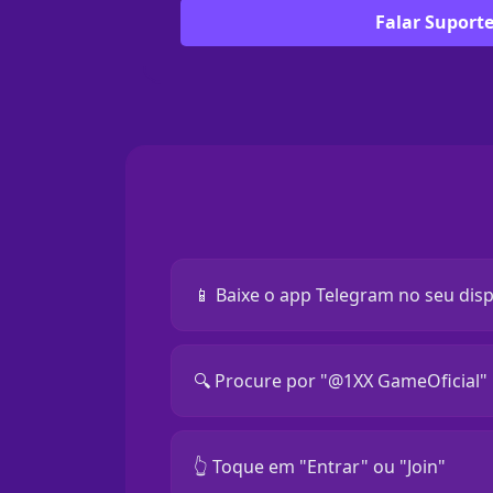
Falar Suport
📱 Baixe o app Telegram no seu disp
🔍 Procure por "@1XX GameOficial"
👆 Toque em "Entrar" ou "Join"