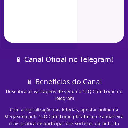
📱 Canal Oficial no Telegram!
📱 Benefícios do Canal
Descubra as vantagens de seguir a 12Q Com Login no
Telegram
Com a digitalização das loterias, apostar online na
MegaSena pela 12Q Com Login plataforma é a maneira
mais prática de participar dos sorteios, garantindo