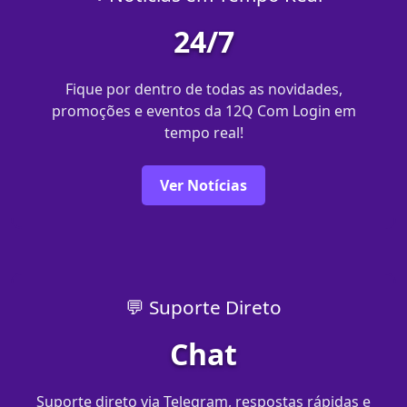
24/7
Fique por dentro de todas as novidades,
promoções e eventos da 12Q Com Login em
tempo real!
Ver Notícias
💬 Suporte Direto
Chat
Suporte direto via Telegram, respostas rápidas e