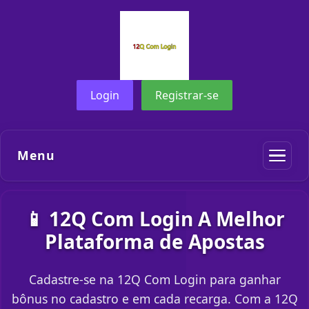
Login
Registrar-se
Menu
📱 12Q Com Login A Melhor
Plataforma de Apostas
Cadastre-se na 12Q Com Login para ganhar
bônus no cadastro e em cada recarga. Com a 12Q