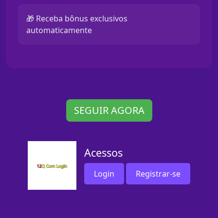
🎁 Receba bônus exclusivos
automaticamente
SEGUIR AGORA
Acessos
Login
Registrar-se