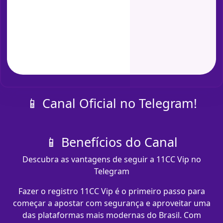
📱 Canal Oficial no Telegram!
📱 Benefícios do Canal
Descubra as vantagens de seguir a 11CC Vip no
Telegram
Fazer o registro 11CC Vip é o primeiro passo para
começar a apostar com segurança e aproveitar uma
das plataformas mais modernas do Brasil. Com