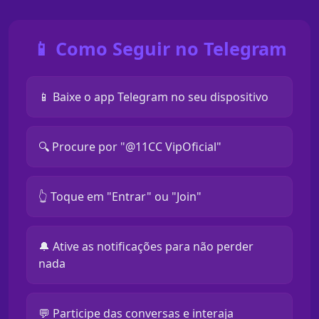
📱 Como Seguir no Telegram
📱 Baixe o app Telegram no seu dispositivo
🔍 Procure por "@11CC VipOficial"
👆 Toque em "Entrar" ou "Join"
🔔 Ative as notificações para não perder
nada
💬 Participe das conversas e interaja