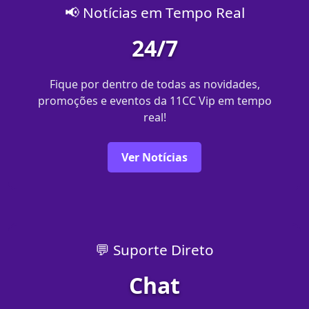
📢 Notícias em Tempo Real
24/7
Fique por dentro de todas as novidades,
promoções e eventos da 11CC Vip em tempo
real!
Ver Notícias
💬 Suporte Direto
Chat