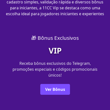
cadastro simples, validação rápida e diversos bônus
para iniciantes, a 11CC Vip se destaca como uma
escolha ideal para jogadores iniciantes e experientes
🎁 Bônus Exclusivos
VIP
Receba bônus exclusivos do Telegram,
promoções especiais e códigos promocionais
únicos!
Ver Bônus