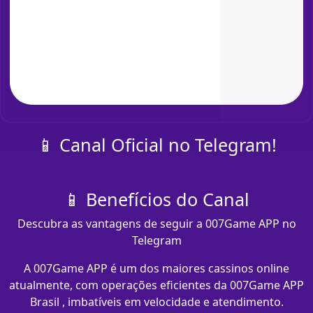
📱 Canal Oficial no Telegram!
📱 Benefícios do Canal
Descubra as vantagens de seguir a 007Game APP no
Telegram
A 007Game APP é um dos maiores cassinos online
atualmente, com operações eficientes da 007Game APP
Brasil , imbatíveis em velocidade e atendimento.