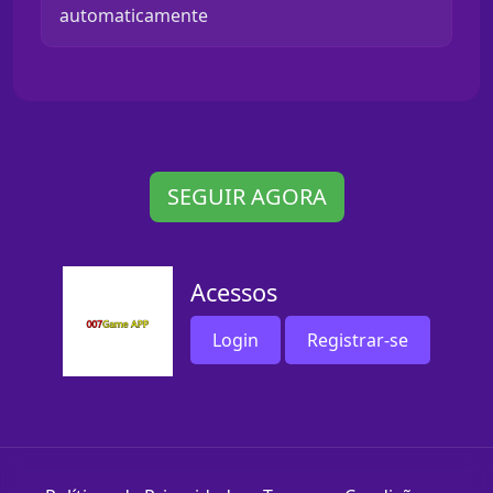
automaticamente
SEGUIR AGORA
Acessos
Login
Registrar-se