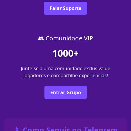
Falar Suporte
👥 Comunidade VIP
1000+
Junte-se a uma comunidade exclusiva de
jogadores e compartilhe experiências!
Entrar Grupo
📱 Como Seguir no Telegram