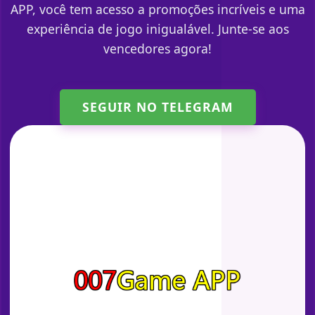
APP, você tem acesso a promoções incríveis e uma
experiência de jogo inigualável. Junte-se aos
vencedores agora!
SEGUIR NO TELEGRAM